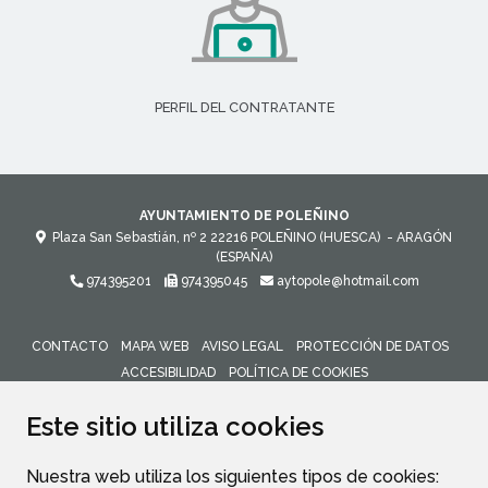
PERFIL DEL CONTRATANTE
AYUNTAMIENTO DE POLEÑINO
Plaza San Sebastián, nº 2
22216
POLEÑINO (HUESCA)
- ARAGÓN
(ESPAÑA)
974395201
974395045
aytopole@hotmail.com
CONTACTO
MAPA WEB
AVISO LEGAL
PROTECCIÓN DE DATOS
ACCESIBILIDAD
POLÍTICA DE COOKIES
ENLACE 
Este sitio utiliza cookies
Nuestra web utiliza los siguientes tipos de cookies: