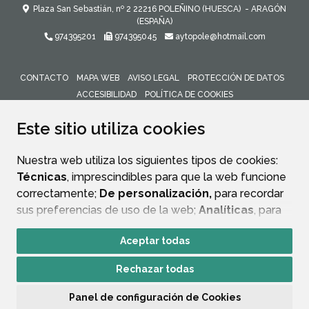
Plaza San Sebastián, nº 2
22216
POLEÑINO (HUESCA)
- ARAGÓN
(ESPAÑA)
974395201
974395045
aytopole@hotmail.com
CONTACTO
MAPA WEB
AVISO LEGAL
PROTECCIÓN DE DATOS
ACCESIBILIDAD
POLÍTICA DE COOKIES
ENLACE 
Este sitio utiliza cookies
Nuestra web utiliza los siguientes tipos de cookies:
Técnicas
, imprescindibles para que la web funcione
correctamente;
De personalización,
para recordar
sus preferencias de uso de la web;
Analíticas
, para
mejorar el funcionamiento de la web y sus servicios.
Aceptar todas
Si acepta pulsando el botón
“Aceptar todas”
Rechazar todas
consideramos que acepta su uso. Si pulsa el botón
“Rechazar todas”
o continúa navegando sin realizar
Panel de configuración de Cookies
ninguna acción, se guardarán las cookies técnicas