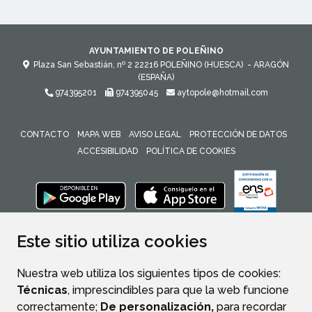
AYUNTAMIENTO DE POLEÑINO
Plaza San Sebastián, nº 2
22216
POLEÑINO (HUESCA)
- ARAGÓN
(ESPAÑA)
974395201
974395045
aytopole@hotmail.com
CONTACTO
MAPA WEB
AVISO LEGAL
PROTECCIÓN DE DATOS
ACCESIBILIDAD
POLÍTICA DE COOKIES
ENLACE 
Este sitio utiliza cookies
Nuestra web utiliza los siguientes tipos de cookies:
Técnicas
, imprescindibles para que la web funcione
correctamente;
De personalización,
para recordar