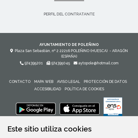
PERFIL DEL CONTRATANTE
AYUNTAMIENTO DE POLEÑINO
Plaza San Sebastián, nº 2
22216
POLEÑINO (HUESCA)
- ARAGÓN
(ESPAÑA)
974395201
974395045
aytopole@hotmail.com
CONTACTO
MAPA WEB
AVISO LEGAL
PROTECCIÓN DE DATOS
ACCESIBILIDAD
POLÍTICA DE COOKIES
ENLACE 
Este sitio utiliza cookies