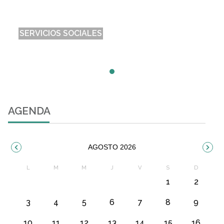
SERVICIOS SOCIALES
Espacio para consultar los servicios sociales que
ofrece la Comarca de Monegros
AGENDA
AGOSTO 2026
1
2
3
4
5
6
7
8
9
10
11
12
13
14
15
16