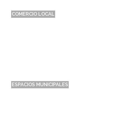
COMERCIO LOCAL
Comercio de la localidad
ESPACIOS MUNICIPALES
Relación de Espacios dependientes del Ayuntamieno