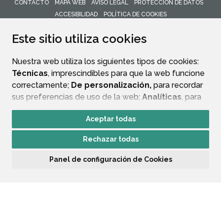
CONTACTO
MAPA WEB
AVISO LEGAL
PROTECCIÓN DE DATOS
ACCESIBILIDAD
POLÍTICA DE COOKIES
ENLACE 
Este sitio utiliza cookies
Nuestra web utiliza los siguientes tipos de cookies:
Técnicas
, imprescindibles para que la web funcione
correctamente;
De personalización,
para recordar
sus preferencias de uso de la web;
Analíticas
, para
mejorar el funcionamiento de la web y sus servicios.
Aceptar todas
Si acepta pulsando el botón
“Aceptar todas”
Rechazar todas
consideramos que acepta su uso. Si pulsa el botón
“Rechazar todas”
o continúa navegando sin realizar
Panel de configuración de Cookies
ninguna acción, se guardarán las cookies técnicas
imprescindibles. Para personalizar sus preferencias
acceda al
“Panel de configuración de cookies”.
Puede consultar más información, cómo
configurarlas y posibles riesgos en nuestra
Política de