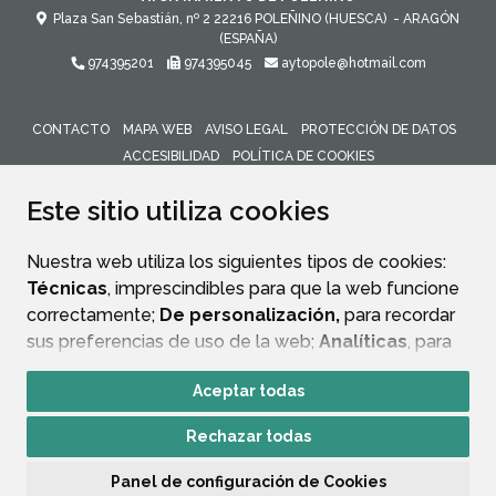
Plaza San Sebastián, nº 2
22216
POLEÑINO (HUESCA)
- ARAGÓN
(ESPAÑA)
974395201
974395045
aytopole@hotmail.com
CONTACTO
MAPA WEB
AVISO LEGAL
PROTECCIÓN DE DATOS
ACCESIBILIDAD
POLÍTICA DE COOKIES
ENLACE 
Este sitio utiliza cookies
Nuestra web utiliza los siguientes tipos de cookies:
Técnicas
, imprescindibles para que la web funcione
correctamente;
De personalización,
para recordar
sus preferencias de uso de la web;
Analíticas
, para
mejorar el funcionamiento de la web y sus servicios.
Aceptar todas
Si acepta pulsando el botón
“Aceptar todas”
Rechazar todas
consideramos que acepta su uso. Si pulsa el botón
“Rechazar todas”
o continúa navegando sin realizar
Panel de configuración de Cookies
ninguna acción, se guardarán las cookies técnicas