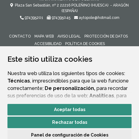
Plaza San Sebastián, nº 2
22216
POLEÑINO (HUESCA)
- ARAGÓN
(ESPAÑA)
974395201
974395045
aytopole@hotmail.com
CONTACTO
MAPA WEB
AVISO LEGAL
PROTECCIÓN DE DATOS
ACCESIBILIDAD
POLÍTICA DE COOKIES
ENLACE 
Este sitio utiliza cookies
Nuestra web utiliza los siguientes tipos de cookies:
Técnicas
, imprescindibles para que la web funcione
correctamente;
De personalización,
para recordar
sus preferencias de uso de la web;
Analíticas
, para
mejorar el funcionamiento de la web y sus servicios.
Aceptar todas
Si acepta pulsando el botón
“Aceptar todas”
Rechazar todas
consideramos que acepta su uso. Si pulsa el botón
“Rechazar todas”
o continúa navegando sin realizar
Panel de configuración de Cookies
ninguna acción, se guardarán las cookies técnicas