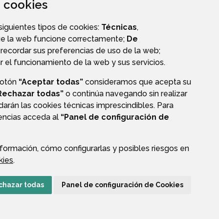
za cookies
 siguientes tipos de cookies:
Técnicas
,
ue la web funcione correctamente;
De
recordar sus preferencias de uso de la web;
r el funcionamiento de la web y sus servicios.
botón
“Aceptar todas”
consideramos que acepta su
Rechazar todas”
o continúa navegando sin realizar
darán las cookies técnicas imprescindibles. Para
CIÓN DE DATOS
ACCESIBILIDAD
POLÍTICA DE COOKIES
rencias acceda al
“Panel de configuración de
ENLACE EXTERNO A
formación, cómo configurarlas y posibles riesgos en
kies
.
chazar todas
Panel de configuración de Cookies