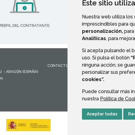
Este sitio utili
Nuestra web utiliza los
imprescindibles para q
PERFIL DEL CONTRATANTE
personalización,
para 
Analíticas
, para mejora
Si acepta pulsando el 
uso. Si pulsa el botón
“
ninguna acción, se guar
CONTACTO
MAPA WEB
AVISO LEGAL
PROTEC
personalizar sus prefe
)
- ARAGÓN
(ESPAÑA)
om
cookies”.
Puede consultar más in
nuestra
Política de Coo
Aceptar todas
Re