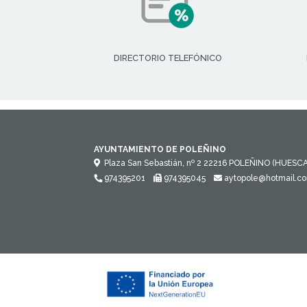
DIRECTORIO TELEFÓNICO
AYUNTAMIENTO DE POLEÑINO
Plaza San Sebastián, nº 2
22216
POLEÑINO (HUESCA
974395201
974395045
aytopole@hotmail.c